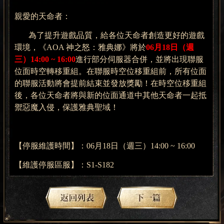
親愛的天命者：
為了提升遊戲品質，給各位天命者創造更好的遊戲
環境，
《AOA 神之怒：雅典娜》
將於
06
月
18
日（週
三
）
14
:00 ~ 1
6
:00
進行部分伺服器合併，並將出現
聯
服
位面時空轉移重組。在聯服時空位移重組前，所有位面
的聯服活動將會提前結束並發放獎勵！在時空位移重組
後，各位天命者將與新的位面通道中其他天命者一起抵
禦惡魔入侵，保護雅典聖域！
【停服維護時間】：
06
月
18
日（週
三
）
14
:00 ~ 1
6
:00
【
維護停服
區服】：
S1
-S1
82
【
聯服重組區服
】：
S1
-S1
82
【伺服器合併範圍】：
S
1
=S
1
+S
3