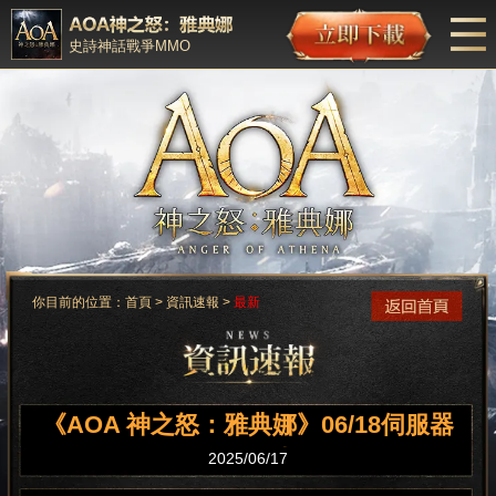
史詩神話戰爭MMO
你目前的位置：
首頁
>
資訊速報
>
最新
《AOA 神之怒：雅典娜》06/18伺服器
合併公告
2025/06/17