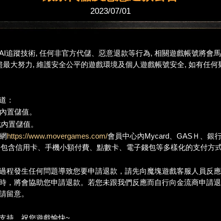
2023/07/01
AI追蹤技術, 任何非官方代儲、惡意退款等行為, 相關遊戲帳號將會
會盡最大努力, 維護安全公平的遊戲環境及個人遊戲帳號安全, 如有任
道：
e遊戲內置儲值。
ay遊戲內置儲值。
官網
https://www.movergames.com/
會員中心內Mycard、GASＨ、
GASH包含信用卡、手機小額付費、點數卡、電子錢包等多樣化的支付方
過程發生任何問題導致您要申請退款，請先向魔塊遊戲客服人員反應
時，將會協助您申請退款。若您未跟我們反應而自行向金流商申請退
請留意。
支持，祝您遊戲愉快~