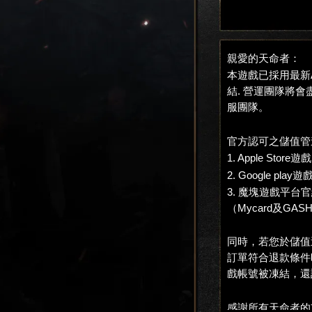
親愛的天命者：
本遊戲已採用最新
結. 營運團隊將
服團隊。
官方認可之儲值管
1. Apple Stor
2. Google pl
3. 魔塊遊戲平台
（Mycard及
同時，若您於儲值
訂單符合退款條件
戲帳號被凍結，還
感謝所有天命者的