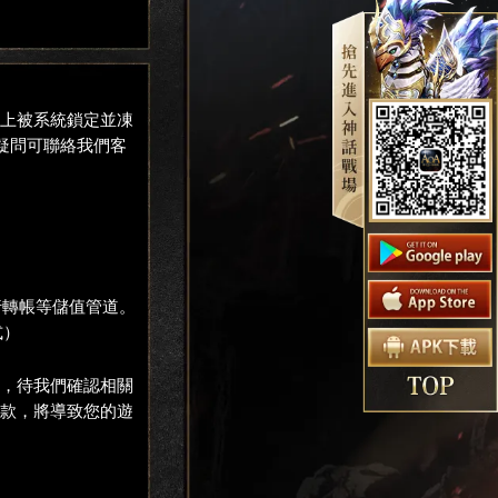
馬上被系統鎖定並凍
何疑問可聯絡我們客
銀行轉帳等儲值管道。
式）
，待我們確認相關
款，將導致您的遊